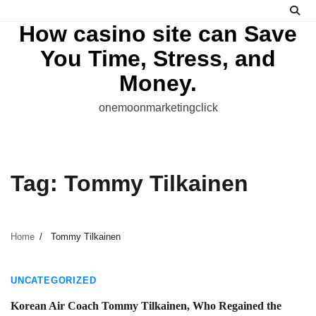
Skip
to
How casino site can Save
content
You Time, Stress, and
Money.
onemoonmarketingclick
Tag:
Tommy Tilkainen
Home
Tommy Tilkainen
2 min read
UNCATEGORIZED
Korean Air Coach Tommy Tilkainen, Who Regained the