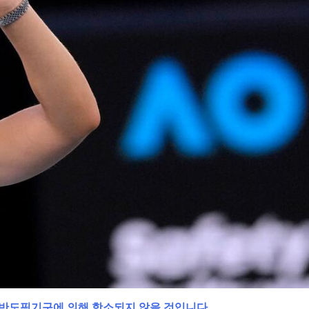
계반도핑기구에 의해 항소되지 않을 것입니다