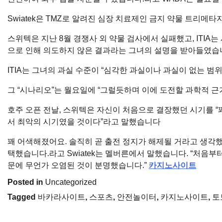
Swiatek은 TMZ로 알려진 심장 치료제인 금지 약물 트리메
스위텍은 지난 8월 경쟁사 외 약물 검사에서 실패했고, ITIA
으로 인해 의도하지 않은 결과라는 그녀의 설명을 받아들였습
ITIA는 그녀의 과실 수준이 “심각한 과실이나 과실이 없는 
그 “시나리오”는 월요일에 “그럴듯하며 이에 도전할 과학적 근
호주 오픈 전날, 스위텍은 자신이 처음으로 결장했던 시기를 “
서 최악의 시기였을 것이다”라고 말했습니다
꽤 어색해졌어요. 솔직히 곧 출전 정지가 해제될 거라고 생각했
택했습니다.라고 Swiatek는 멜버른에서 말했습니다. “처음부
문에 무언가 오염된 것이 분명했습니다.”
카지노사이트
Posted in
Uncategorized
Tagged
바카라사이트
,
스포츠
,
안전놀이터
,
카지노사이트
,
토