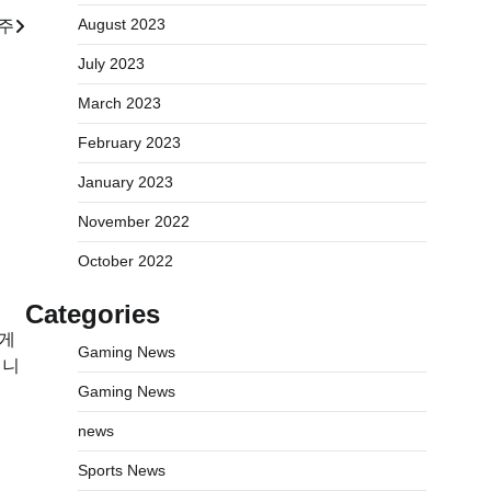
August 2023
주
July 2023
March 2023
February 2023
January 2023
November 2022
October 2022
Categories
에게
Gaming News
힙니
Gaming News
news
Sports News