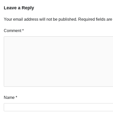
Leave a Reply
Your email address will not be published.
Required fields ar
Comment
*
Name
*