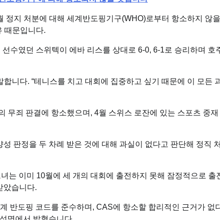
월 정지 처분에 대해 세계반도핑기구(WHO)로부터 항소하지 않을
유 때문입니다.
선수였던 스위텍이 에바 리스를 상대로 6-0, 6-1로 승리하며 호
 말합니다. “테니스를 치고 대회에 집중하고 싶기 때문에 이 모든 
의 무죄 판결에 항소했으며, 4월 스위스 로잔에 있는 스포츠 중재
양성 판정을 두 차례 받은 것에 대해 과실이 없다고 판단해 정직 
 그녀는 이미 10월에 세 개의 대회에 출전하지 못해 잠정적으로 출
받았습니다.
 세계 반도핑 코드를 준수하며, CAS에 항소할 합리적인 근거가 없
 성명에서 밝혔습니다.