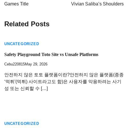
Games Title
Vivian Saliba’s Shoulders
Related Posts
UNCATEGORIZED
Safety Playground Toto Site vs Unsafe Platforms
Cebu220815
May 29, 2026
안전하지 않은 토토 플랫폼이란?안전하지 않은 플랫폼(종종
‘먹튀'(먹튀) 사이트라고도 함)은 사용자를 악용하려는 사기
성 또는 신뢰할 수 […]
UNCATEGORIZED