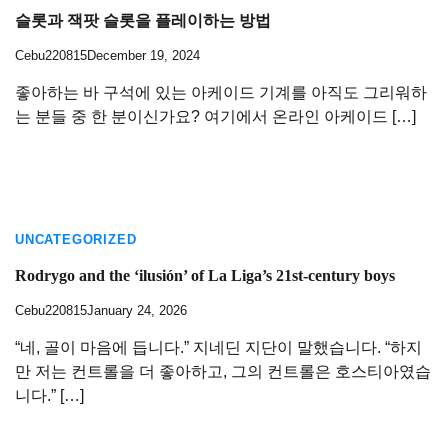
슬롯과 잭팟 슬롯을 플레이하는 방법
Cebu220815
December 19, 2024
좋아하는 바 구석에 있는 아케이드 기계를 아직도 그리워하
는 분들 중 한 분이신가요? 여기에서 온라인 아케이드 […]
UNCATEGORIZED
Rodrygo and the ‘ilusión’ of La Liga’s 21st-century boys
Cebu220815
January 24, 2026
“네, 골이 마음에 듭니다.” 지네딘 지단이 말했습니다. “하지
만 저는 컨트롤을 더 좋아하고, 그의 컨트롤은 호스티아였습
니다.” […]