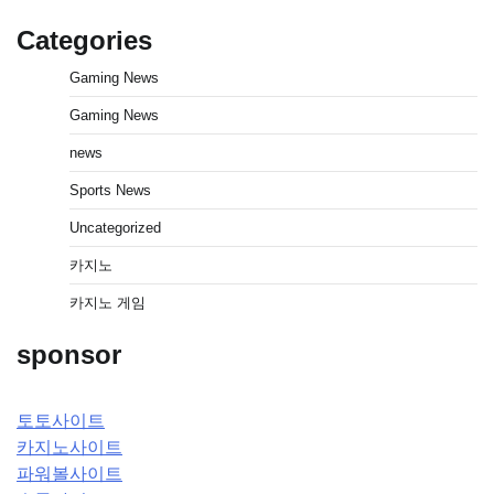
Categories
Gaming News
Gaming News
news
Sports News
Uncategorized
카지노
카지노 게임
sponsor
토토사이트
카지노사이트
파워볼사이트