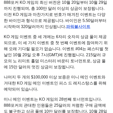
888포커 KO 게임의 최신 버전은 10월 20일부터 10월 29일
까지 진행되며, 총 100만 달러 이상의 상금이 보장됩니다.
이전 KO 게임과 마찬가지로 번호가 매겨진 이벤트는 다양
한 바이인과 형식으로 제공됩니다. 바이인은 5.50달러부터
시작하여 320달러까지 인상됩니다.
파워볼사이트
KO 게임 이벤트 중 세 개에는 6자리 숫자의 상금 풀이 제공
되므로, 이 세 가지 이벤트 중 첫 번째 이벤트에 참여하기 위
해 오래 기다릴 필요가 없습니다. 이벤트 #04는 페스티벌 첫
날인 10월 20일 오후 7시(GMT)에 진행됩니다. 215달러 규
모의 노 리미트 홀덤 미스터리 바운티 토너먼트로, 상금 풀
에 15만 달러의 멋진 상금이 보장됩니다.
나머지 두 개의 $100,000 이상 보증은 미니 메인 이벤트와
거대한 KO 게임 메인 이벤트인 피스 드 레지스탕스를 위해
예약되어 있습니다.
미니 메인 이벤트는 KO 게임의 28번째 토너먼트입니다.
888포커의 관대한 인원들은 25달러의 저렴한 구매 금액에
도 불구하고 상금 풀에 10만 달러를 보장합니다. 10월 28일