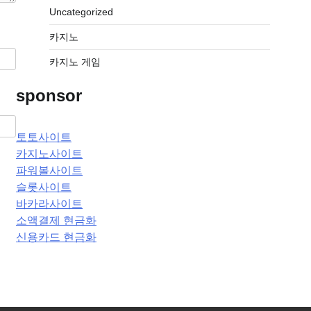
Uncategorized
카지노
카지노 게임
sponsor
토토사이트
카지노사이트
파워볼사이트
슬롯사이트
바카라사이트
소액결제 현금화
신용카드 현금화