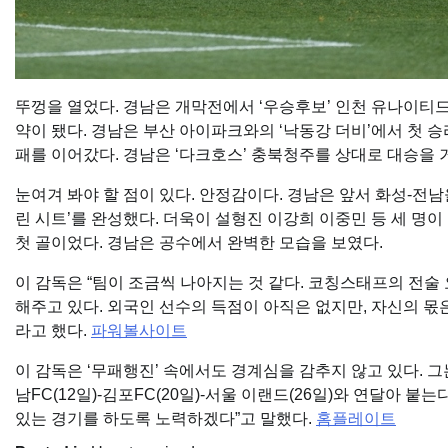
뚜껑을 열었다. 경남은 개막전에서 ‘우승후보’ 인천 유나이티드에
약이 됐다. 경남은 부산 아이파크와의 ‘낙동강 더비’에서 첫 승리
패를 이어갔다. 경남은 ‘다크호스’ 충북청주를 상대로 대승을
눈여겨 봐야 할 점이 있다. 안정감이다. 경남은 앞서 화성-전
린 시트’를 완성했다. 더욱이 설형진 이강희 이중민 등 세 명이 
첫 골이었다. 경남은 공수에서 완벽한 모습을 보였다.
이 감독은 “팀이 조금씩 나아지는 것 같다. 코칭스태프의 전술 
해주고 있다. 외국인 선수의 득점이 아직은 없지만, 자신의 몫은
라고 했다.
파워볼사이트
이 감독은 ‘무패행진’ 속에서도 경계심을 감추지 않고 있다. 그는 
남FC(12일)-김포FC(20일)-서울 이랜드(26일)와 연달아 붙
있는 경기를 하도록 노력하겠다”고 말했다.
홈플레이트