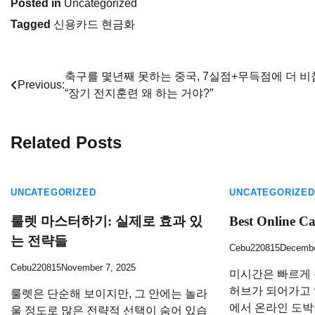
Posted in
Uncategorized
Tagged
신용카드 현금화
Post
축구를 몇년째 못하는 중국, 7실점+무득점에 더 비
Previous:
“장기 전지훈련 왜 하는 거야?”
navigation
Related Posts
UNCATEGORIZED
UNCATEGORIZED
룰렛 마스터하기: 실제로 효과 있
Best Online Ca
는 전략들
Cebu220815
Decembe
Cebu220815
November 7, 2025
미시간은 빠르게
허브가 되어가고 
룰렛은 단순해 보이지만, 그 안에는 놀라
에서 온라인 도
울 정도로 많은 전략적 선택이 숨어 있습