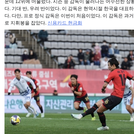
운데 12위에 머물렀다. 시즌 중 감독이 물러나는 어수선한 상
다. 기대 반, 우려 반이었다. 이 감독은 현역시절 한국을 대표
다. 다만, 프로 정식 감독은 이번이 처음이었다. 이 감독은 과
로 지휘봉을 잡았다.
신용카드 현금화