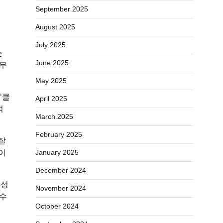
September 2025
August 2025
July 2025
는
June 2025
 무
May 2025
‘클
April 2025
적
March 2025
February 2025
잘
이
January 2025
December 2024
-성
November 2024
 수
October 2024