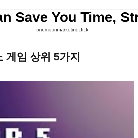
an Save You Time, St
onemoonmarketingclick
 게임 상위 5가지