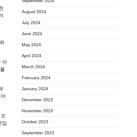
September 2024
한
August 2024
러
July 2024
June 2024
 최
May 2024
April 2024
 아
March 2024
 플
February 2024
우
January 2024
이어
December 2023
November 2023
 것
October 2023
문입
September 2023