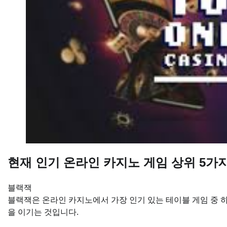
현재 인기 온라인 카지노 게임 상위 5가
블랙잭
블랙잭은 온라인 카지노에서 가장 인기 있는 테이블 게임 중 하
을 이기는 것입니다.