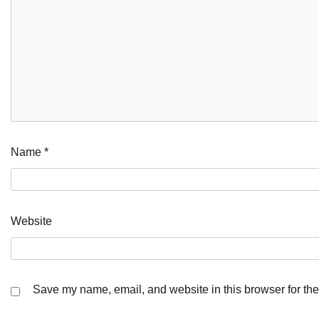
Name
*
Website
Save my name, email, and website in this browser for the