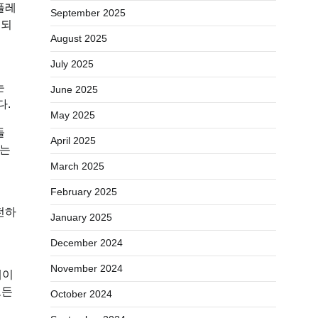
플레
September 2025
 되
August 2025
July 2025
는
June 2025
다.
May 2025
들
April 2025
하는
March 2025
February 2025
전하
January 2025
December 2024
November 2024
레이
모든
October 2024