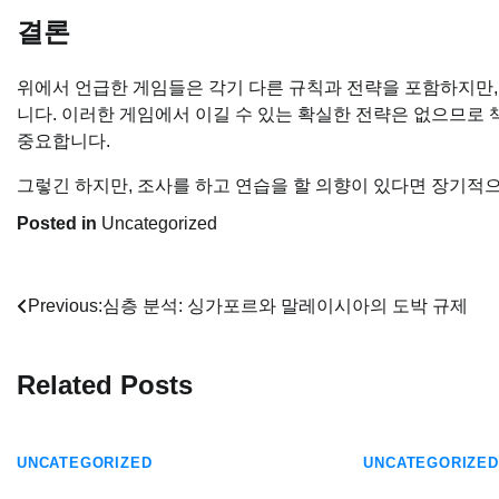
결론
위에서 언급한 게임들은 각기 다른 규칙과 전략을 포함하지만,
니다. 이러한 게임에서 이길 수 있는 확실한 전략은 없으므로 
중요합니다.
그렇긴 하지만, 조사를 하고 연습을 할 의향이 있다면 장기적
Posted in
Uncategorized
Post
Previous:
심층 분석: 싱가포르와 말레이시아의 도박 규제
navigation
Related Posts
UNCATEGORIZED
UNCATEGORIZED