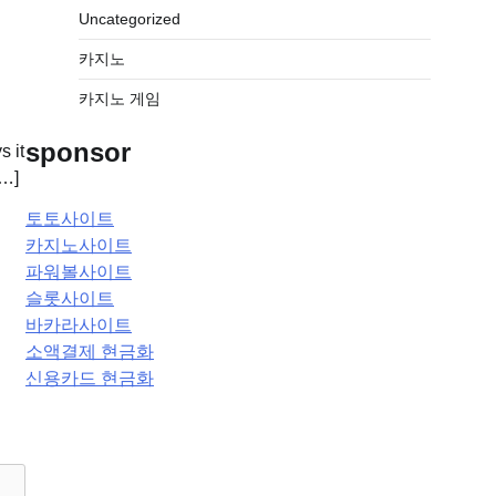
Uncategorized
카지노
카지노 게임
sponsor
 it
[…]
토토사이트
카지노사이트
파워볼사이트
슬롯사이트
바카라사이트
소액결제 현금화
신용카드 현금화