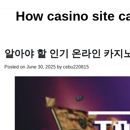
Skip
to
How casino site c
content
알아야 할 인기 온라인 카지노
Posted on
June 30, 2025
by
cebu220815