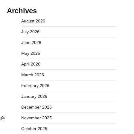
Archives
August 2026
July 2026
June 2026
May 2026
April 2026
March 2026
February 2026
January 2026
December 2025
 손
November 2025
October 2025