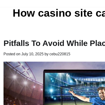
Skip
to
How casino site c
content
Pitfalls To Avoid While Pl
Posted on
July 10, 2025
by
cebu220815