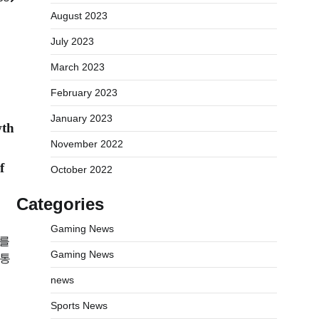
August 2023
July 2023
March 2023
February 2023
January 2023
wth
November 2022
f
October 2022
Categories
Gaming News
주를
Gaming News
 통
news
Sports News