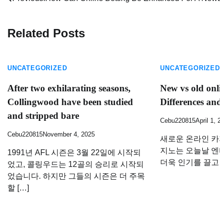
Post
navigation
Related Posts
UNCATEGORIZED
UNCATEGORIZED
After two exhilarating seasons,
New vs old onl
Collingwood have been studied
Differences an
and stripped bare
Cebu220815
April 1,
Cebu220815
November 4, 2025
새로운 온라인 카
지노는 오늘날 
1991년 AFL 시즌은 3월 22일에 시작되
더욱 인기를 끌고 
었고, 콜링우드는 12골의 승리로 시작되
었습니다. 하지만 그들의 시즌은 더 주목
할 […]