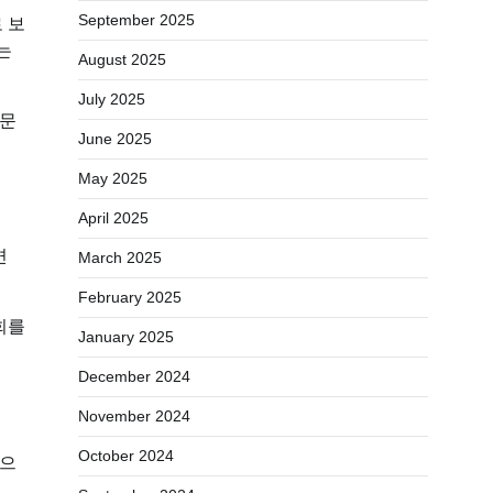
September 2025
 보
는
August 2025
July 2025
때문
June 2025
May 2025
April 2025
면
March 2025
February 2025
회를
January 2025
December 2024
November 2024
October 2024
적으