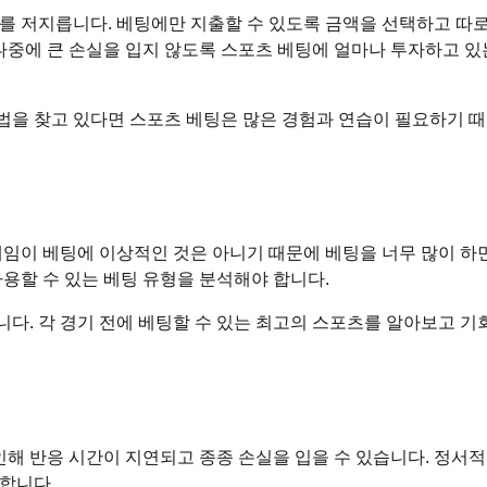
를 저지릅니다. 베팅에만 지출할 수 있도록 금액을 선택하고 따로
 나중에 큰 손실을 입지 않도록 스포츠 베팅에 얼마나 투자하고 있
방법을 찾고 있다면 스포츠 베팅은 많은 경험과 연습이 필요하기 
게임이 베팅에 이상적인 것은 아니기 때문에 베팅을 너무 많이 하
용할 수 있는 베팅 유형을 분석해야 합니다.
다. 각 경기 전에 베팅할 수 있는 최고의 스포츠를 알아보고 기
인해 반응 시간이 지연되고 종종 손실을 입을 수 있습니다. 정서
요합니다.