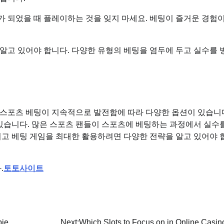
 되었을 때 플레이하는 것을 잊지 마세요. 베팅이 즐거운 경험
알고 있어야 합니다. 다양한 유형의 베팅을 염두에 두고 실수를 
 스포츠 베팅이 지속적으로 발전함에 따라 다양한 옵션이 있습니
 있습니다. 많은 스포츠 팬들이 스포츠에 베팅하는 과정에서 실수
키고 베팅 게임을 최대한 활용하려면 다양한 전략을 알고 있어야 
.
토토사이트
bie
Next:
Which Slots to Focus on in Online Casin