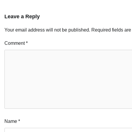
Leave a Reply
Your email address will not be published.
Required fields ar
Comment
*
Name
*