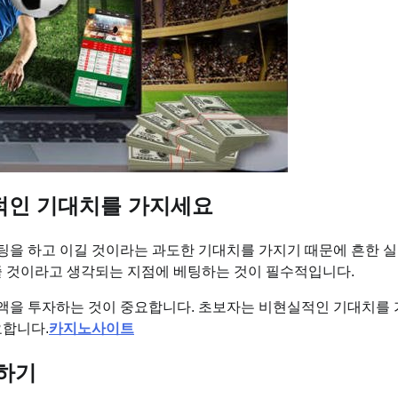
적인 기대치를 가지세요
팅을 하고 이길 것이라는 과도한 기대치를 가지기 때문에 흔한 
줄 것이라고 생각되는 지점에 베팅하는 것이 필수적입니다.
 금액을 투자하는 것이 중요합니다. 초보자는 비현실적인 기대치를 
요합니다.
카지노사이트
 하기