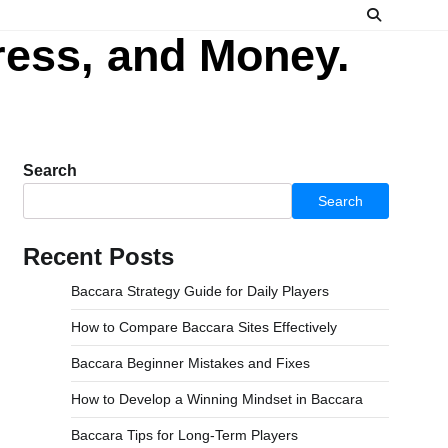
ress, and Money.
Search
Search
Recent Posts
Baccara Strategy Guide for Daily Players
How to Compare Baccara Sites Effectively
Baccara Beginner Mistakes and Fixes
How to Develop a Winning Mindset in Baccara
Baccara Tips for Long-Term Players