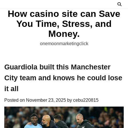
Skip
to
How casino site can Save
content
You Time, Stress, and
Money.
onemoonmarketingclick
Guardiola built this Manchester
City team and knows he could lose
it all
Posted on
November 23, 2025
by
cebu220815