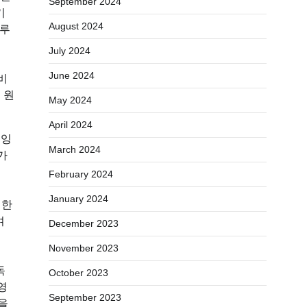
September 2024
기
August 2024
이루
July 2024
June 2024
비
 원
May 2024
April 2024
 잉
March 2024
가
February 2024
January 2024
 한
며
December 2023
November 2023
독
October 2023
영
September 2023
을