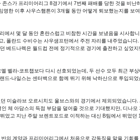
가 존스가 프리미어리그 8경기에서 7번째 패배를 당한 것을 비난
임명한 이후 사우스햄튼이 3개월 동안 어떻게 퇴보했는지를 보
리에서 몇 달 동안 혼란스럽고 비참한 시간을 보냈음을 시사합니
고, 폴란드 수비수는 사우샘프턴에서 주전 자리를 내주었습니다. 
했던 베드나렉은 월드컵 전에 정기적으로 경기에 출전하고 싶었지
르멜 벨라-코트챕보다 다시 선호되었는데, 두 선수 모두 최근 부
틀랜드-나일스는 센터백으로 함께 뛰기 위해 낙하산으로 투입되었
었던 미슬라브 오르시치도 울브스와의 경기에서 제외되었습니다.
명인 체 아담스의 득점 부담을 덜어줄 것으로 기대했지만, 디나모
 뛰었고 지난 주말 브렌트포드로 이적하는 대신 B팀에서 뛰었던 
3년 반의 계약과 프리미어리그에서 처음으로 감독직을 맡을 기회를