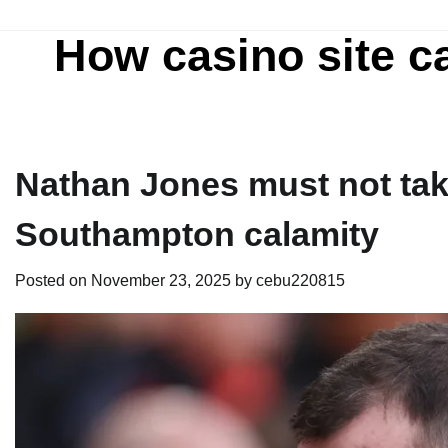
Skip
to
How casino site c
content
Nathan Jones must not take
Southampton calamity
Posted on
November 23, 2025
by
cebu220815