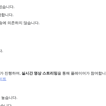
없습니다.
합합니다.
송에 의존하지 않습니다.
.
가 진행하며,
실시간 영상 스트리밍
을 통해 플레이어가 참여합니
이트
 높습니다.
습니다.