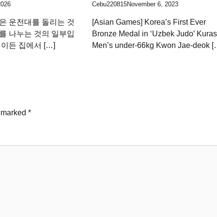
2026
Cebu220815
November 6, 2023
은 운전대를 돌리는 것
[Asian Games] Korea’s First Ever
를 나누는 것의 일부입
Bronze Medal in ‘Uzbek Judo’ Kuras
이든 집에서 […]
Men’s under-66kg Kwon Jae-deok [
e marked
*