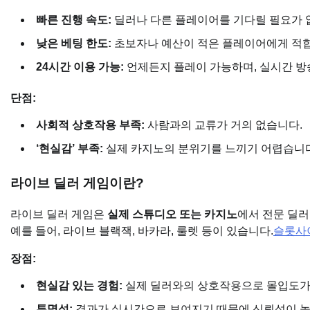
빠른 진행 속도:
딜러나 다른 플레이어를 기다릴 필요가 
낮은 베팅 한도:
초보자나 예산이 적은 플레이어에게 적
24시간 이용 가능:
언제든지 플레이 가능하며, 실시간 방
단점:
사회적 상호작용 부족:
사람과의 교류가 거의 없습니다.
‘현실감’ 부족:
실제 카지노의 분위기를 느끼기 어렵습니다
라이브 딜러 게임이란?
라이브 딜러 게임은
실제 스튜디오 또는 카지노
에서 전문 딜러
예를 들어, 라이브 블랙잭, 바카라, 룰렛 등이 있습니다.
슬롯사
장점:
현실감 있는 경험:
실제 딜러와의 상호작용으로 몰입도가
투명성:
결과가 실시간으로 보여지기 때문에 신뢰성이 높