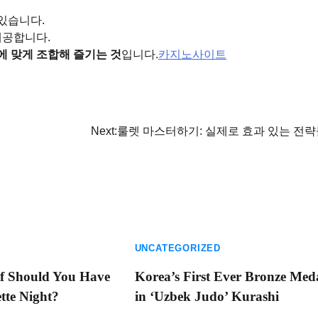
 있습니다.
제공합니다.
에 맞게 조합해 즐기는 것
입니다.
카지노사이트
Next:
룰렛 마스터하기: 실제로 효과 있는 전
UNCATEGORIZED
f Should You Have
Korea’s First Ever Bronze Med
tte Night?
in ‘Uzbek Judo’ Kurashi