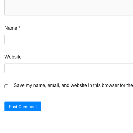
Name
*
Website
Save my name, email, and website in this browser for the