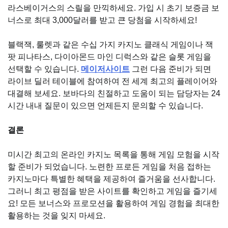
라스베이거스의 스릴을 만끽하세요. 가입 시 초기 보증금 보
너스로 최대 3,000달러를 받고 큰 당첨을 시작하세요!
블랙잭, 룰렛과 같은 수십 가지 카지노 클래식 게임이나 잭
팟 피나타스, 다이아몬드 마인 디럭스와 같은 슬롯 게임을
선택할 수 있습니다.
메이저사이트
그런 다음 준비가 되면
라이브 딜러 테이블에 참여하여 전 세계 최고의 플레이어와
대결해 보세요. 보바다의 친절하고 도움이 되는 담당자는 24
시간 내내 질문이 있으면 언제든지 문의할 수 있습니다.
결론
미시간 최고의 온라인 카지노 목록을 통해 게임 모험을 시작
할 준비가 되었습니다. 노련한 프로든 게임을 처음 접하는
카지노마다 특별한 혜택을 제공하여 즐거움을 선사합니다.
그러니 최고 평점을 받은 사이트를 확인하고 게임을 즐기세
요! 모든 보너스와 프로모션을 활용하여 게임 경험을 최대한
활용하는 것을 잊지 마세요.