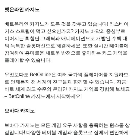
벳온라인 카지노
베트온라인 카지노가 모든 것을 갖추고 있습니다! 라스베이
거스 스트립이 먹고 싶으신가요? 카지노 바닥의 중심부로
이어지는 최첨단 그래픽과 애니메이션으로 개발된 수백 대
의 독특한 슬롯머신으로 해결하세요. 또한 실시간 테이블에
참여하여 흥미로운 새로운 반전으로 좋아하는 카드 게임을
플레이할 수 있습니다.
무엇보다도 BetOnline은 여러 국가의 플레이어를 지원하므
로 언제든지 전 세계의 친구들과 함께할 수 있습니다. 지금
바로 세계 최고 수준의 온라인 카지노 게임을 경험해 보세요
– BetOnline 카지노에서 시작하세요!
보바다 카지노
보바다 카지노는 모든 게임 요구 사항을 충족하는 원스톱 상
점입니다! 다양한 테이블 게임과 슬롯으로 집에서 편안하게