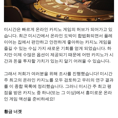
미시간은 빠르게 온라인 카지노 게임의 허브가 되어가고 있
습니다. 최근 미시간에서 온라인 도박이 합법화되면서 플레
이어는 집에서 편안하고 안전하게 좋아하는 카지노 게임을
즐길 수 있는 수십 가지 새로운 기회를 얻게 되었습니다. 하
지만 이제 수많은 옵션이 제공되기 때문에 어떤 카지노가 시
간과 돈을 투자할 가치가 있는지 알기 어려울 수 있습니다.
그래서 저희가 여러분을 위해 조사를 진행했습니다! 미시간
주 최고의 온라인 카지노를 모두 검토하고 우리의 연구 결과
를 이 종합 목록에 정리했습니다. 그러니 미시간 주 최고 평
점을 받은 카지노 중 하나(또는 그 이상)에서 흥미로운 온라
인 게임 액션을 준비하세요!
황금 너겟