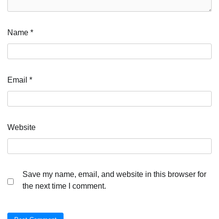
Name
*
Email
*
Website
Save my name, email, and website in this browser for
the next time I comment.