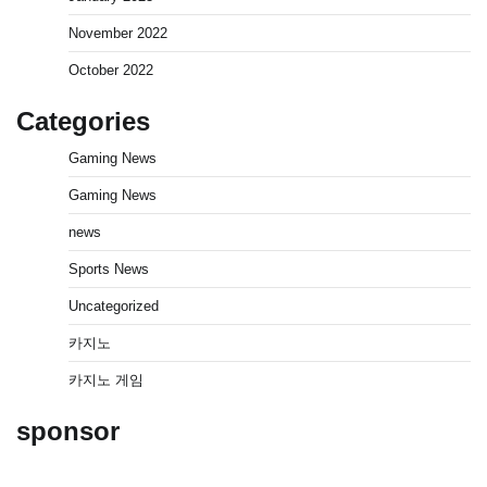
November 2022
October 2022
Categories
Gaming News
Gaming News
news
Sports News
Uncategorized
카지노
카지노 게임
sponsor