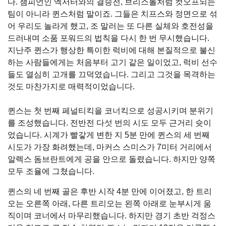
다. 챔피언인 엑서터와의 결승전, 브리스톨처럼 컷오프되는
팀이 아니라 퀸스처럼 말이죠. 그들은 치프스와 정면으로 섞
어 우리도 놀라게 했고, 조 말러는 또 다른 실체와 호전성을
드러내며 소품 포워드의 법칙을 다시 한 번 무시했습니다.
지난주 퀸스가 행상한 특이한 럭비에 대해 본질적으로 불신
하는 사람들에게는 처음부터 고기 같은 일이었고, 럭비 선수
들도 열심히 고개를 끄덕였습니다. 그리고 그것을 목격하는
것도 마찬가지로 매력적이었습니다.
퀸스는 첫 번째 페널티킥을 코너킥으로 성공시키며 분위기
를 조성했습니다. 전반전 다섯 번의 시도 모두 근거리 슛이
었습니다. 시계가 빨갛게 변한 지 5분 만에 퀸스의 세 번째
시도가 가장 화려했는데, 마커스 스미스가 7미터 거리에서
알렉스 돔브란트에게 공을 안으로 돌렸습니다. 하지만 양쪽
모두 조율에 그쳤습니다.
퀸스의 네 번째 골은 후반 시작 4분 만에 이어졌고, 한 트리
오는 오른쪽 아래, 다른 트리오는 왼쪽 아래로 눈부시게 움
직이며 코너에서 마무리했습니다. 하지만 경기 초반 걱정스