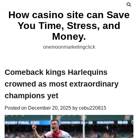
Skip
to
How casino site can Save
content
You Time, Stress, and
Money.
onemoonmarketingclick
Comeback kings Harlequins
crowned as most extraordinary
champions yet
Posted on
December 20, 2025
by
cebu220815