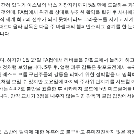
 갇혀 있다가 아스널의 박스 가장자리까지 5초 만에 도달하는 과
 것인데, FA컵에서 위건을 상대로 부진한 활약을 펼친 후 사나에
직 세계 최고의 선수가 되지 못하더라도 그라운드를 지키고 세계
. 과르디올라 감독은 다음 주 바젤과의 챔피언스리그 경기를 한 눈
니다.
. 하지만 1월 27일 FA컵에서 리버풀을 안필드에서 놀라게 하고
것처럼 보였습니다. 5주 후, 앨런 파듀 감독은 왓포드전에서 복
임한 웨스트 브롬 구단주들의 강등을 피하기 위한 절박함을 더 명확
것처럼 보일 수 있지만 토요일에 마지막 주사위 던지기를 시도할 
 4-4-2로 불만을 표출한 후 비카리지 로드에 5인 미드필더를
다. 만약 교체가 3점을 내주지 않는다면 감독과 클럽 입장에서
, 초반에 탈락에 대한 유혹에도 불구하고 흥미진진하지 않은 경