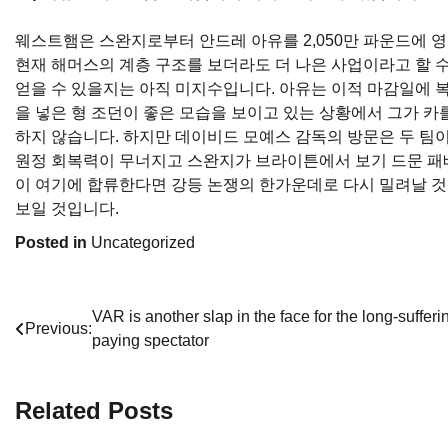
웨스트햄은 스완지로부터 안드레 아유를 2,050만 파운드에 영입
현재 해머스의 계층 구조를 보더라도 더 나은 사업이라고 할 
얻을 수 있을지는 아직 미지수입니다. 아유는 이적 마감일에 복
을 넣은 형 조던이 좋은 모습을 보이고 있는 상황에서 그가 
하지 않습니다. 하지만 데이비드 모예스 감독의 방문은 두 팀
원정 회복력이 무너지고 스완지가 브라이튼에서 보기 드문 패
이 여기에 합류한다면 강등 논쟁의 한가운데로 다시 밀려날 것
보일 것입니다.
Posted in
Uncategorized
Post
VAR is another slap in the face for the long-sufferi
Previous:
paying spectator
navigation
Related Posts