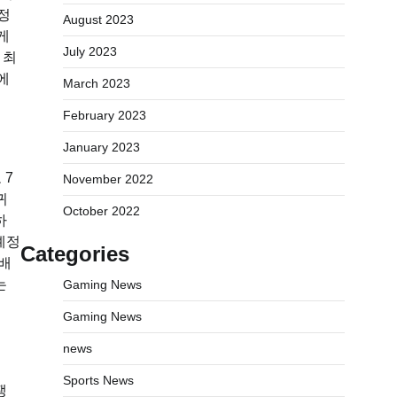
정
August 2023
게
July 2023
 최
에
March 2023
February 2023
January 2023
 7
November 2022
귀
October 2022
하
예정
Categories
 배
는
Gaming News
Gaming News
news
Sports News
쟁