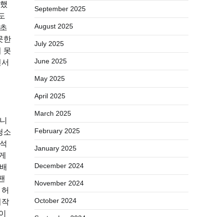
못했
September 2025
도
August 2025
 초
못한
July 2025
 못
June 2025
면서
May 2025
April 2025
March 2025
습니
February 2025
청소
만석
January 2025
에게
December 2024
패배
팬
November 2024
 허
October 2024
시작
라이