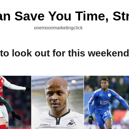
an Save You Time, St
onemoonmarketingclick
to look out for this weeken