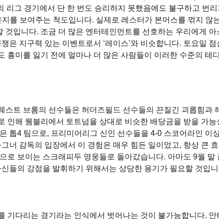
1번의 리그 경기에서 단 한 번도 승리하지 못했음에도 불구하고 번
은지를 보여주는 척도입니다. 실제로 레스터가 본머스를 꺾지 않
 것입니다. 조금 더 많은 엔터테인먼트를 선호하는 우리에게 아
경쟁은 지구력 있는 이벤트로서 ‘레이스’와 비슷합니다. 토요일 점
 흥미를 잃기 전에 얼마나 더 많은 사람들이 이러한 수준의 테
이 웨스트 브롬의 선수들은 허더즈필드 선수들의 끈질긴 괴롭힘과 
로 인해 웸블리에서 토트넘을 상대로 비슷한 배당금을 받을 가능
 톱4 팀으로, 프리미어리그 신인 선수들을 4-0 스코어라인 이
그너 감독의 입장에서 이 경험은 매우 힘든 일이었고, 항상 큰 
으로 보이는 스크래피두 영웅들로 돌아갔습니다. 아마도 9월 말 
자신들의 강점을 발휘하기 위해서는 상당한 용기가 필요할 것입니
를 기다리는 경기라는 인식에서 벗어나는 것이 불가능합니다. 안