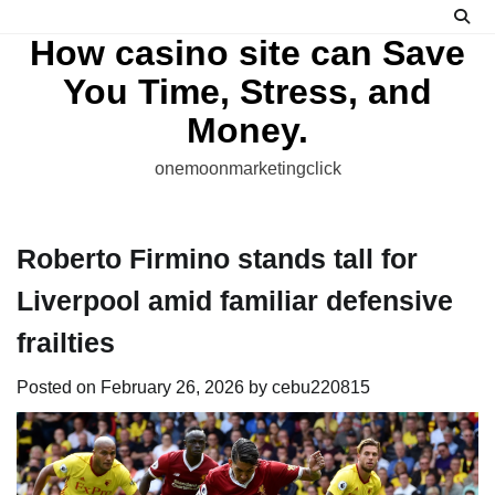
Skip
to
How casino site can Save
content
You Time, Stress, and
Money.
onemoonmarketingclick
Roberto Firmino stands tall for
Liverpool amid familiar defensive
frailties
Posted on
February 26, 2026
by
cebu220815