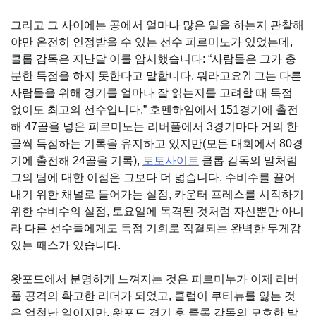
그리고 그 사이에는 공에서 얼마나 많은 일을 하는지 관찰해
야만 온전히 인정받을 수 있는 선수 피르미노가 있었는데,
클롭 감독은 지난달 이를 암시했습니다: “사람들은 그가 충
분한 득점을 하지 못한다고 말합니다. 뭐라고요?! 그는 다른
사람들을 위해 경기를 얼마나 잘 읽는지를 고려할 때 득점
없이도 최고의 선수입니다.” 호펜하임에서 151경기에 출전
해 47골을 넣은 피르미노는 리버풀에서 3경기마다 거의 한
골씩 득점하는 기록을 유지하고 있지만(모든 대회에서 80경
기에 출전해 24골을 기록),
토토사이트
클롭 감독의 말처럼
그의 팀에 대한 이점은 그보다 더 넓습니다. 수비수를 끌어
내기 위한 채널로 들어가는 실점, 카운터 프레스를 시작하기
위한 수비수의 실점, 토요일에 목격된 것처럼 자신뿐만 아니
라 다른 선수들에게도 득점 기회로 직결되는 완벽한 무게감
있는 패스가 있습니다.
왓포드에서 분명하게 느껴지는 것은 피르미누가 이제 리버
풀 공격의 확고한 리더가 되었고, 클럽이 쿠티뉴를 잃는 것
은 엄청난 일이지만, 왓포드 경기 후 클롭 감독의 모호한 발