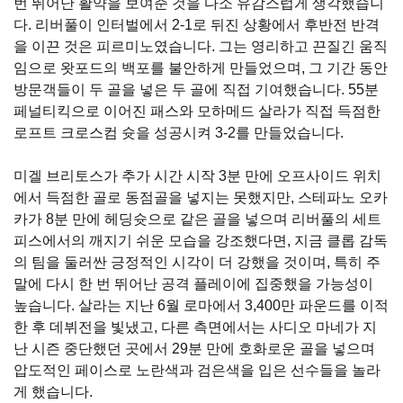
번 뛰어난 활약을 보여준 것을 다소 유감스럽게 생각했습니
다. 리버풀이 인터벌에서 2-1로 뒤진 상황에서 후반전 반격
을 이끈 것은 피르미노였습니다. 그는 영리하고 끈질긴 움직
임으로 왓포드의 백포를 불안하게 만들었으며, 그 기간 동안
방문객들이 두 골을 넣은 두 골에 직접 기여했습니다. 55분
페널티킥으로 이어진 패스와 모하메드 살라가 직접 득점한
로프트 크로스컴 슛을 성공시켜 3-2를 만들었습니다.
미겔 브리토스가 추가 시간 시작 3분 만에 오프사이드 위치
에서 득점한 골로 동점골을 넣지는 못했지만, 스테파노 오카
카가 8분 만에 헤딩슛으로 같은 골을 넣으며 리버풀의 세트
피스에서의 깨지기 쉬운 모습을 강조했다면, 지금 클롭 감독
의 팀을 둘러싼 긍정적인 시각이 더 강했을 것이며, 특히 주
말에 다시 한 번 뛰어난 공격 플레이에 집중했을 가능성이
높습니다. 살라는 지난 6월 로마에서 3,400만 파운드를 이적
한 후 데뷔전을 빛냈고, 다른 측면에서는 사디오 마네가 지
난 시즌 중단했던 곳에서 29분 만에 호화로운 골을 넣으며
압도적인 페이스로 노란색과 검은색을 입은 선수들을 놀라
게 했습니다.