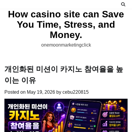
Skip
to
How casino site can Save
content
You Time, Stress, and
Money.
onemoonmarketingclick
개인화된 미션이 카지노 참여율을 높
이는 이유
Posted on
May 19, 2026
by
cebu220815