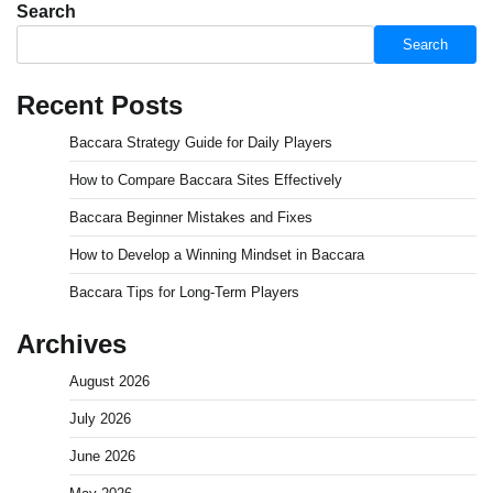
Search
Search
Recent Posts
Baccara Strategy Guide for Daily Players
How to Compare Baccara Sites Effectively
Baccara Beginner Mistakes and Fixes
How to Develop a Winning Mindset in Baccara
Baccara Tips for Long-Term Players
Archives
August 2026
July 2026
June 2026