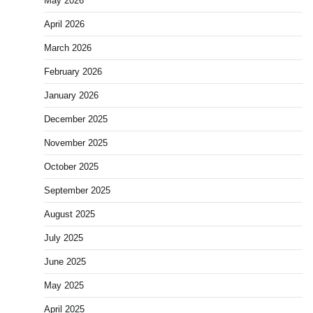
May 2026
April 2026
March 2026
February 2026
January 2026
December 2025
November 2025
October 2025
September 2025
August 2025
July 2025
June 2025
May 2025
April 2025