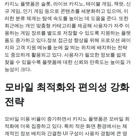
카지노 플랫폼은 슬롯, 라이브 카지노, 테이블 게임, 잭팟, 신
규 게임, 인기 게임 등으로 콘텐츠를 세분화하고 있으며, 이
러한 분류 체계는 탐색 속도를 높이는 데 도움을 준다. 또한
최근에는 개인 맞춤형 카테고리를 제공해 사용자가 자주 이
용하는 게임 장르를 별도로 저장할 수 있도록 지원하는 플랫
폼도 증가하고 있다.정보 접근성 향상을 위해 프로모션 페이
지와 고객 지원 메뉴를 눈에 잘 띄는 위치에 배치하는 전략
도 중요하게 활용되고 있다. 사용자가 필요한 정보를 쉽게
찾을 수 있을수록 플랫폼에 대한 신뢰와 만족도는 높아질 가
능성이 크다.
모바일 최적화와 편의성 강화
전략
모바일 이용 비율이 증가하면서 카지노 플랫폼은 모바일 최
적화에 더욱 집중하고 있다. 특히 작은 화면 환경에서는 체
계적인 정보 배치와 간결한 UI 구성이 사용자 경험에 큰 영