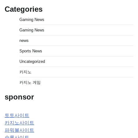
Categories
Gaming News
Gaming News
news
Sports News
Uncategorized
카지노
카지노 게임
sponsor
토토사이트
카지노사이트
파워볼사이트
슬롯사이트