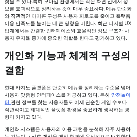
찾을 수 있다.특히 모바일 환경에서는 작은 화면 안에서 정
보를 효과적으로 정리하는 것이 매우 중요하다. 메뉴 단순화
와 직관적인 아이콘 구성은 사용자 피로도를 줄이고 플랫폼
이용 만족도를 높이는 데 큰 영향을 미친다. 최근 디지털 UX
업계에서는 간결한 인터페이스와 효율적인 정보 구조가 사
용자 유지율 증가에 중요한 역할을 한다고 평가하고 있다.
개인화 기능과 체계적 구성의
결합
현대 카지노 플랫폼은 단순히 메뉴를 정리하는 수준을 넘어
사용자 맞춤형 인터페이스를 제공하고 있다. 특히
안전놀이
터
관련 정보를 찾는 사용자들도 이제 단순한 게임 수보다
직관적이고 체계적인 플랫폼 환경을 중요하게 생각하는 경
향이 커지고 있다.
개인화 시스템은 사용자의 이용 패턴을 분석해 자주 사용하
는 기능이나 선호 게임을 메인 화면에 우선적으로 배치한다.