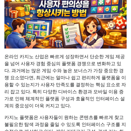
온라인 카지노 산업은 빠르게 성장하면서 단순한 게임 제공
을 넘어 사용자 경험 중심의 플랫폼 경쟁으로 변화하고 있
다. 과거에는 많은 게임 수와 높은 보너스가 가장 중요한 경
쟁 요소였다면, 최근에는 얼마나 쉽고 편리하게 플랫폼을 이
용할 수 있는지가 사용자 만족도를 결정하는 핵심 요소로 자
리 잡고 있다. 특히 다양한 디바이스 환경과 모바일 이용 증
가로 인해 체계적인 플랫폼 구성과 효율적인 인터페이스 설
계의 중요성이 더욱 커지고 있다.
카지노 플랫폼은 사용자들이 원하는 콘텐츠를 빠르게 찾고
불필요한 탐색 과정을 줄일 수 있도록 인터페이스 구조를 지