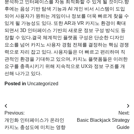
분석하고 인터페이스를 자동 최적화할 수 있게 될 것이다.향
후에는 음성 기반 탐색 기능과 AI 개인 비서 시스템이 도입
되어 사용자가 원하는 게임이나 정보를 더욱 빠르게 찾을 수
있게 될 가능성도 있다. 또한 AR과 VR 카지노 환경이 확대
되면서 3D 인터페이스 기반의 새로운 정보 구성 방식도 등
장할 수 있다.결국 체계적인 플랫폼 구성은 단순한 디자인
요소를 넘어 카지노 사용자 경험 전체를 결정하는 핵심 경쟁
력으로 자리 잡고 있다. 사용자들은 더 빠르고 편리하며 직
관적인 환경을 기대하고 있으며, 카지노 플랫폼들은 이러한
요구를 충족시키기 위해 지속적으로 UX와 정보 구조를 개
선해 나가고 있다.
Posted in
Uncategorized
Post
Previous:
Next:
navigation
개인화 인터페이스가 온라인
Basic Blackjack Strategy
카지노 충성도에 미치는 영향
Guide