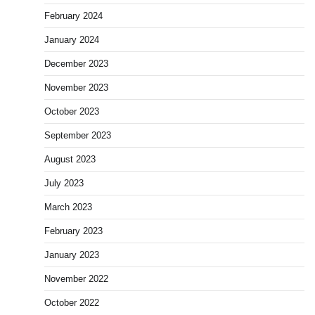
February 2024
January 2024
December 2023
November 2023
October 2023
September 2023
August 2023
July 2023
March 2023
February 2023
January 2023
November 2022
October 2022