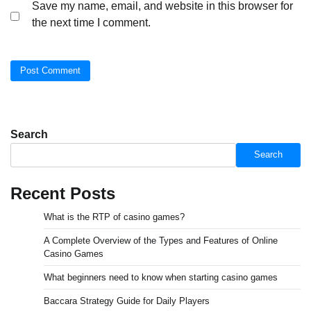
Save my name, email, and website in this browser for
the next time I comment.
Search
Search
Recent Posts
What is the RTP of casino games?
A Complete Overview of the Types and Features of Online
Casino Games
What beginners need to know when starting casino games
Baccara Strategy Guide for Daily Players