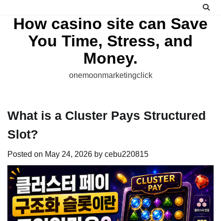
Skip
to
How casino site can Save
content
You Time, Stress, and
Money.
onemoonmarketingclick
What is a Cluster Pays Structured
Slot?
Posted on
May 24, 2026
by
cebu220815