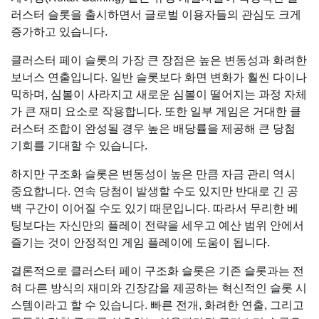
러스터 슬롯을 출시하면서 글로벌 이용자들의 관심도 크게
증가하고 있습니다.
클러스터 페이 슬롯의 가장 큰 장점은 높은 변동성과 화려한
보너스 연출입니다. 일반 슬롯보다 화면 변화가 훨씬 다이나
믹하며, 심볼이 사라지고 새로운 심볼이 떨어지는 과정 자체
가 큰 재미 요소로 작용합니다. 또한 일부 게임은 거대한 클
러스터 조합이 완성될 경우 높은 배당률을 제공해 큰 당첨
기회를 기대할 수 있습니다.
하지만 구조화 슬롯은 변동성이 높은 만큼 자금 관리 역시
중요합니다. 연속 당첨이 발생할 수도 있지만 반대로 긴 공
백 구간이 이어질 수도 있기 때문입니다. 따라서 무리한 베
팅보다는 자신만의 플레이 전략을 세우고 예산 범위 안에서
즐기는 것이 안정적인 게임 플레이에 도움이 됩니다.
결론적으로 클러스터 페이 구조화 슬롯은 기존 슬롯과는 전
혀 다른 방식의 재미와 긴장감을 제공하는 혁신적인 슬롯 시
스템이라고 할 수 있습니다. 빠른 전개, 화려한 연출, 그리고