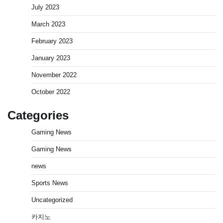
July 2023
March 2023
February 2023
January 2023
November 2022
October 2022
Categories
Gaming News
Gaming News
news
Sports News
Uncategorized
카지노