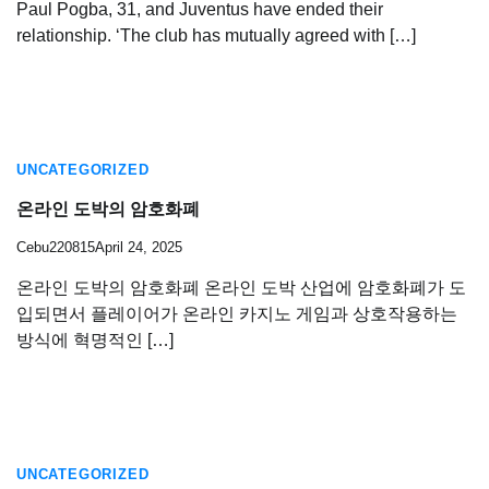
Paul Pogba, 31, and Juventus have ended their
relationship. ‘The club has mutually agreed with […]
UNCATEGORIZED
온라인 도박의 암호화폐
Cebu220815
April 24, 2025
온라인 도박의 암호화폐 온라인 도박 산업에 암호화폐가 도
입되면서 플레이어가 온라인 카지노 게임과 상호작용하는
방식에 혁명적인 […]
UNCATEGORIZED