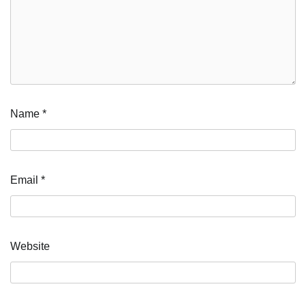
Name
*
Email
*
Website