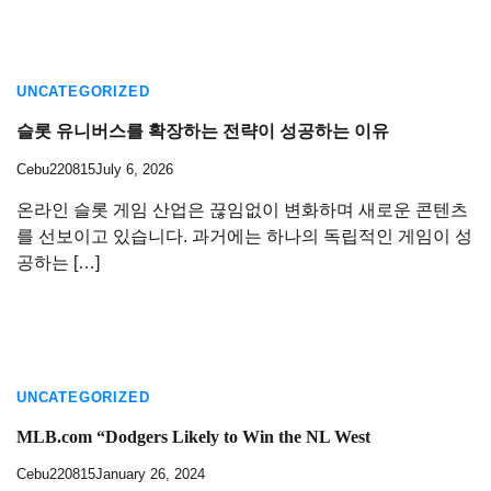
UNCATEGORIZED
슬롯 유니버스를 확장하는 전략이 성공하는 이유
Cebu220815
July 6, 2026
온라인 슬롯 게임 산업은 끊임없이 변화하며 새로운 콘텐츠
를 선보이고 있습니다. 과거에는 하나의 독립적인 게임이 성
공하는 […]
UNCATEGORIZED
MLB.com “Dodgers Likely to Win the NL West
Cebu220815
January 26, 2024