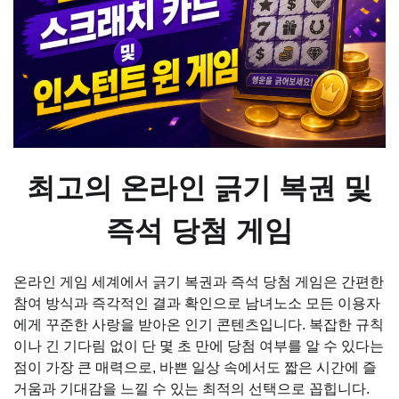
최고의 온라인 긁기 복권 및
즉석 당첨 게임
온라인 게임 세계에서 긁기 복권과 즉석 당첨 게임은 간편한
참여 방식과 즉각적인 결과 확인으로 남녀노소 모든 이용자
에게 꾸준한 사랑을 받아온 인기 콘텐츠입니다. 복잡한 규칙
이나 긴 기다림 없이 단 몇 초 만에 당첨 여부를 알 수 있다는
점이 가장 큰 매력으로, 바쁜 일상 속에서도 짧은 시간에 즐
거움과 기대감을 느낄 수 있는 최적의 선택으로 꼽힙니다.