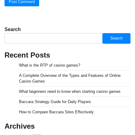
Search
Search
Recent Posts
What is the RTP of casino games?
A Complete Overview of the Types and Features of Online
Casino Games
What beginners need to know when starting casino games
Baccara Strategy Guide for Daily Players
How to Compare Baccara Sites Effectively
Archives