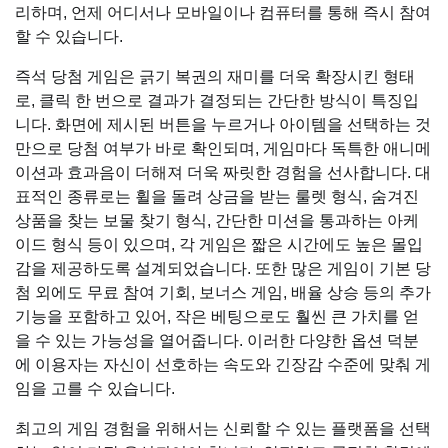
리하며, 언제 어디서나 모바일이나 컴퓨터를 통해 즉시 참여
할 수 있습니다.
즉석 당첨 게임은 긁기 복권의 재미를 더욱 확장시킨 형태
로, 클릭 한 번으로 결과가 결정되는 간단한 방식이 특징입
니다. 화면에 제시된 버튼을 누르거나 아이템을 선택하는 것
만으로 당첨 여부가 바로 확인되며, 게임마다 독특한 애니메
이션과 효과음이 더해져 더욱 짜릿한 경험을 선사합니다. 대
표적인 종류로는 휠을 돌려 상금을 받는 룰렛 형식, 숨겨진
상품을 찾는 보물 찾기 형식, 간단한 미션을 통과하는 아케
이드 형식 등이 있으며, 각 게임은 짧은 시간에도 높은 몰입
감을 제공하도록 설계되었습니다. 또한 많은 게임이 기본 당
첨 외에도 무료 참여 기회, 보너스 게임, 배율 상승 등의 추가
기능을 포함하고 있어, 작은 베팅으로도 훨씬 큰 가치를 얻
을 수 있는 가능성을 열어줍니다. 이러한 다양한 옵션 덕분
에 이용자는 자신이 선호하는 속도와 긴장감 수준에 맞춰 게
임을 고를 수 있습니다.
최고의 게임 경험을 위해서는 신뢰할 수 있는 플랫폼을 선택