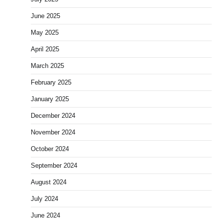
June 2025
May 2025
April 2025
March 2025
February 2025
January 2025
December 2024
November 2024
October 2024
September 2024
August 2024
July 2024
June 2024