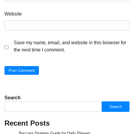
Website
Save my name, email, and website in this browser for
the next time I comment.
Search
Search
Recent Posts
Baccara Strategy Guide for Daily Players