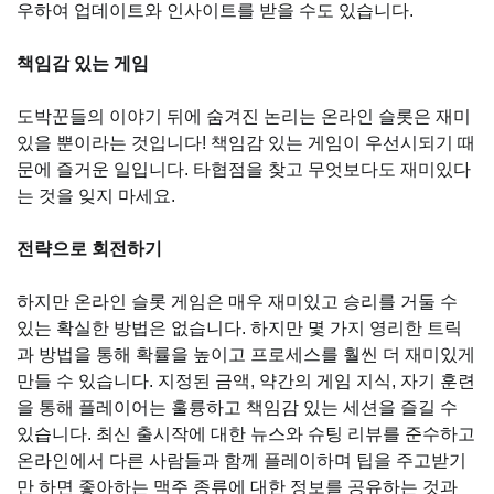
우하여 업데이트와 인사이트를 받을 수도 있습니다.
책임감 있는 게임
도박꾼들의 이야기 뒤에 숨겨진 논리는 온라인 슬롯은 재미
있을 뿐이라는 것입니다! 책임감 있는 게임이 우선시되기 때
문에 즐거운 일입니다. 타협점을 찾고 무엇보다도 재미있다
는 것을 잊지 마세요.
전략으로 회전하기
하지만 온라인 슬롯 게임은 매우 재미있고 승리를 거둘 수
있는 확실한 방법은 없습니다. 하지만 몇 가지 영리한 트릭
과 방법을 통해 확률을 높이고 프로세스를 훨씬 더 재미있게
만들 수 있습니다. 지정된 금액, 약간의 게임 지식, 자기 훈련
을 통해 플레이어는 훌륭하고 책임감 있는 세션을 즐길 수
있습니다. 최신 출시작에 대한 뉴스와 슈팅 리뷰를 준수하고
온라인에서 다른 사람들과 함께 플레이하며 팁을 주고받기
만 하면 좋아하는 맥주 종류에 대한 정보를 공유하는 것과