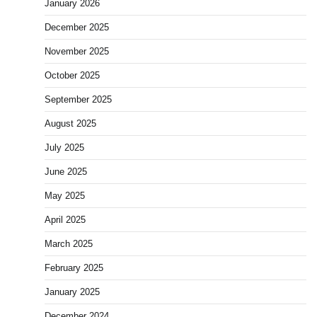
January 2026
December 2025
November 2025
October 2025
September 2025
August 2025
July 2025
June 2025
May 2025
April 2025
March 2025
February 2025
January 2025
December 2024