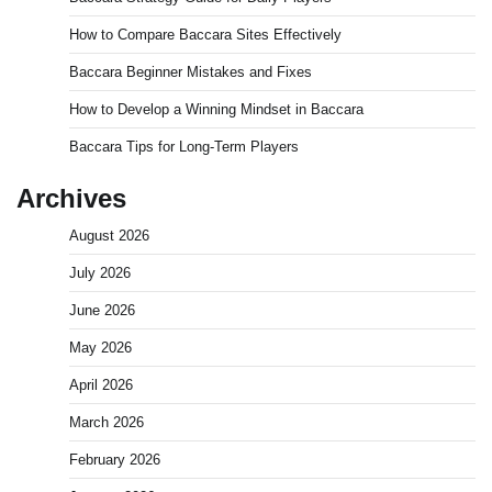
How to Compare Baccara Sites Effectively
Baccara Beginner Mistakes and Fixes
How to Develop a Winning Mindset in Baccara
Baccara Tips for Long-Term Players
Archives
August 2026
July 2026
June 2026
May 2026
April 2026
March 2026
February 2026