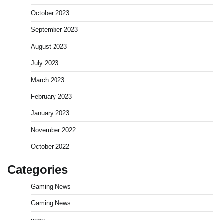
October 2023
September 2023
August 2023
July 2023
March 2023
February 2023
January 2023
November 2022
October 2022
Categories
Gaming News
Gaming News
news