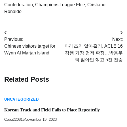
Confederation
,
Champions League Elite
,
Cristiano
Ronaldo
Post
Previous:
Next:
navigation
Chinese visitors target for
마레즈의 알아흘리, ACLE 16
Wynn Al Marjan Island
강행 가장 먼저 확정…박용우
의 알아인 꺾고 5전 전승
Related Posts
UNCATEGORIZED
Korean Track and Field Fails to Place Repeatedly
Cebu220815
November 19, 2023