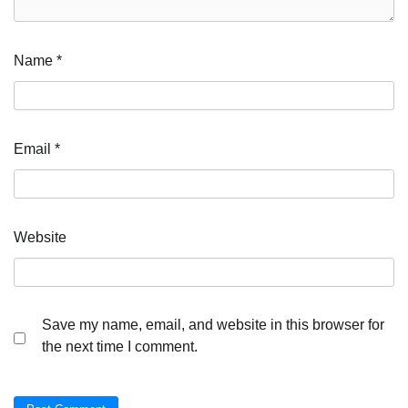
Name
*
Email
*
Website
Save my name, email, and website in this browser for
the next time I comment.