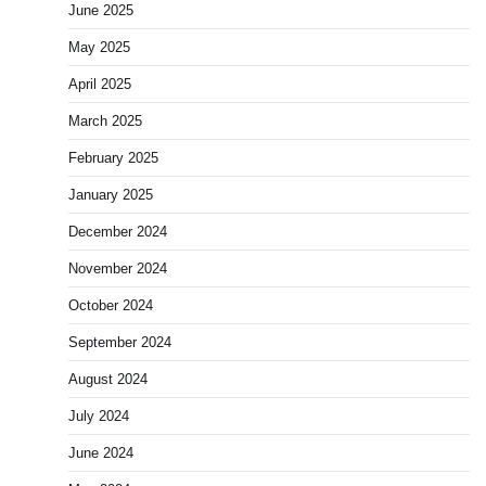
June 2025
May 2025
April 2025
March 2025
February 2025
January 2025
December 2024
November 2024
October 2024
September 2024
August 2024
July 2024
June 2024