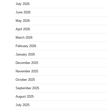
July 2026
June 2026
May 2026
April 2026
March 2026
February 2026
January 2026
December 2025
November 2025
October 2025
September 2025
August 2025
July 2025