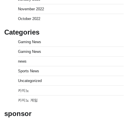
November 2022
October 2022
Categories
Gaming News
Gaming News
news
Sports News
Uncategorized
카지노
카지노 게임
sponsor